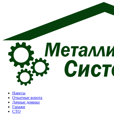
Перейти
к
содержимому
Навесы
Откатные ворота
Дачные домики
Гаражи
СТО