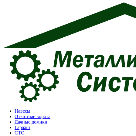
Перейти
к
содержимому
Навесы
Откатные ворота
Дачные домики
Гаражи
СТО