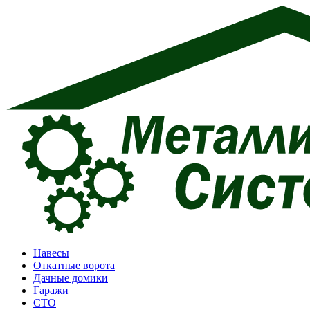
Перейти
к
содержимому
Навесы
Откатные ворота
Дачные домики
Гаражи
СТО