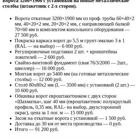
Ворота 3200×1900 с установкой на новые металлические
столбы (штакетник с 2-х сторон).
Ворота откатные 3200×1900 мм из проф. трубы 60×40×2
мм, 40×20×2 мм, 20×20×2 мм, с направляющей балкой
70×60 мм и комплектом консольного оборудования —
27 500 руб.
Покраска каркаса ворот до 5,5 м грунт-эмалью 3 в 1
(RAL — на выбор) — 6 000 руб.
Регулировочные подставки 2 шт. + кронштейны
ловителей — 2 600 руб.
Свайно-винтовой фундамент (свая 76/3/2000 — 2шт.,
швеллер) — 16 000 руб.
Монтаж ворот до 5400 мм (на готовые металлические
столбы) — 12 000 руб.
Столб 80х80х2 мм (L — 3500 мм) с установкой (2 шт.) —
10 600 руб.
Обшивка ворот евроштакетником с двух сторон
«Шахматка», шаг 40 мм (евроштакетник: полукруглый
профиль, 0,35 мм, RAL- на выбор, двухсторонний
окрас), цена за 1 пог. м — 15 000 руб.
Засов на откатные ворота с установкой — 1 500 руб.
Доставка до 30 км от места производства — 0 руб.
Итого — 91 200 руб.