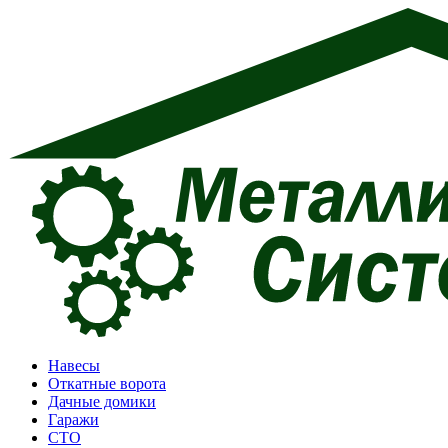
Перейти
к
содержимому
Навесы
Откатные ворота
Дачные домики
Гаражи
СТО