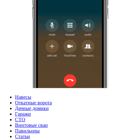
Навесы
Откатные ворота
Дачные домики
Гаражи
СТО
Винтовые сваи
Павильоны
Статьи